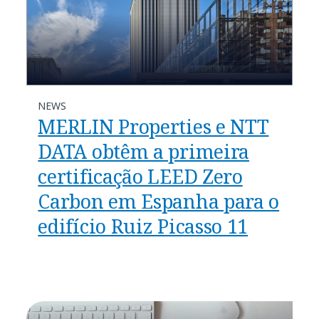
NEWS
MERLIN Properties e NTT
DATA obtêm a primeira
certificação LEED Zero
Carbon em Espanha para o
edifício Ruiz Picasso 11