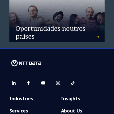
Oportunidades noutros
países
Da AMLA ao goAML: uma nova
era no combate ao
branqueamento de capitais
Industries
Insights
Services
About Us