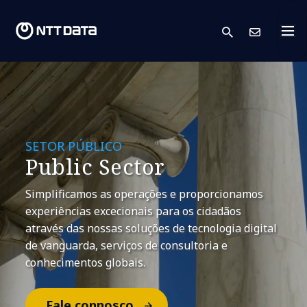
search
Cont
SETOR PÚBLICO
Public Sector
Simplificamos as operações e proporcionamos
experiências excecionais para os cidadãos
através das nossas soluções de tecnologia digital
de vanguarda, serviços de consultoria e
conhecimentos globais.
Fale connosco