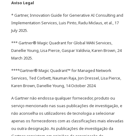
Aviso Legal
Promover o futuro da
manufatura inteligente com
* Gartner, Innovation Guide for Generative AI Consulting and
redes preparadas para IA
Implementation Services, Luis Pinto, Radu Miclaus, et al., 17
July 2025.
*** Gartner® Magic Quadrant for Global WAN Services,
Danellie Young, Lisa Pierce, Gaspar Valdivia, Karen Brown, 24
March 2025.
****Gartner® Magic Quadrant™ for Managed Network
Services, Ted Corbett, Nauman Raja, Jon Dressel, Lisa Pierce,
Karen Brown, Danellie Young, 14 October 2024.
A Gartner não endossa qualquer fornecedor, produto ou
serviço mencionado nas suas publicações de investigação, e
não aconselha os utilizadores de tecnologia a selecionar
Modernizar os cuidados de
apenas os fornecedores com as classificações mais elevadas
saúde com redes preparadas
ou outra designação. As publicações de investigação da
para IA