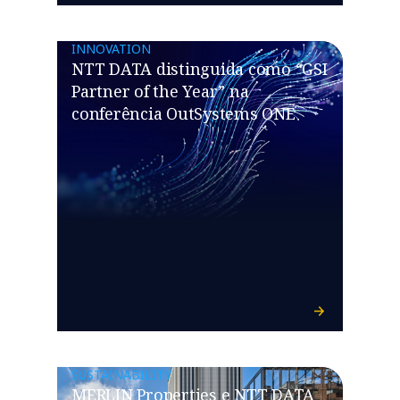
INNOVATION
NTT DATA distinguida como “GSI
Partner of the Year” na
conferência OutSystems ONE
SUSTAINABILITY
MERLIN Properties e NTT DATA