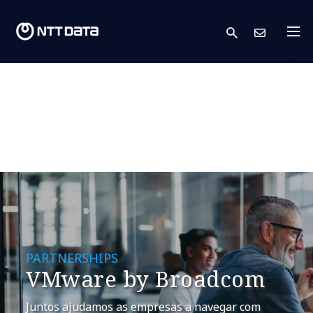
search
Cont
PARTNERSHIPS
VMware by Broadcom
Juntos ajudamos as empresas a navegar com