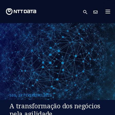
search
Cont
SEG, 27 FEVEREIRO 2023
A transformação dos negócios
pela agilidade