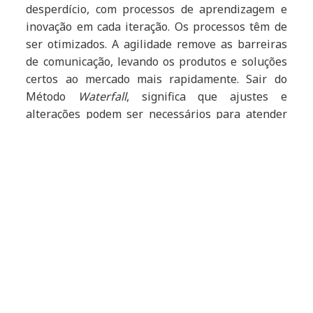
desperdício, com processos de aprendizagem e
inovação em cada iteração. Os processos têm de
ser otimizados. A agilidade remove as barreiras
de comunicação, levando os produtos e soluções
certos ao mercado mais rapidamente. Sair do
Método
Waterfall
, significa que ajustes e
alterações podem ser necessários para atender
às necessidades de mudança. A natureza
altamente colaborativa da metodologia ágil
significa que os projetos não são limitados a
departamentos isolados. No ágil, privilegiam-se
as equipas multifuncionais, para desenvolver,
testar e entregar produtos e soluções mais
rapidamente e assim ganhar vantagem
competitiva.
3. Agilidade de integração técnica
Ao alinhar equipas que incluem unidades de