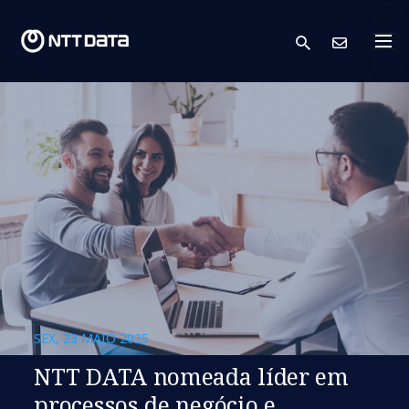
search
Cont
SEX, 23 MAIO 2025
NTT DATA nomeada líder em
processos de negócio e