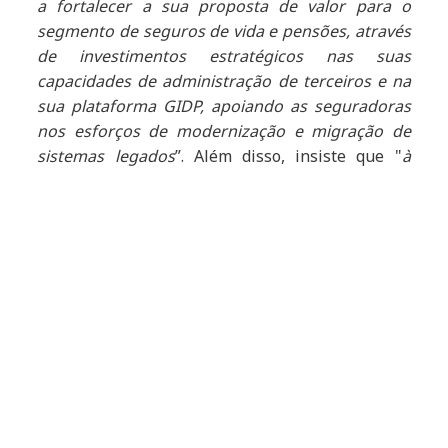
a fortalecer a sua proposta de valor para o
segmento de seguros de vida e pensões, através
de investimentos estratégicos nas suas
capacidades de administração de terceiros e na
sua plataforma GIDP, apoiando as seguradoras
nos esforços de modernização e migração de
sistemas legados
”. Além disso, insiste que "
à
medida que evoluem as expectativas dos clientes
neste segmento, a NTT DATA melhora as suas
capacidades digitais através de investimentos
específicos em soluções de GenAI, tendo
desenvolvido um sólido ecossistema de alianças
em torno da oferta GIDP, uma estratégia que foi
essencial para este reconhecimento
".
Conheça o relatório completo
aqui
.
Article Tags: