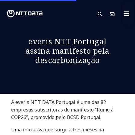
search
Cont
everis NTT Portugal
assina manifesto pela
descarbonização
A everis NTT DATA Portugal é uma das 82
empresas subscritoras do manifesto “Rumo à
COP26”, promovido pelo BCSD Portugal.
Uma iniciativa que surge a três meses da