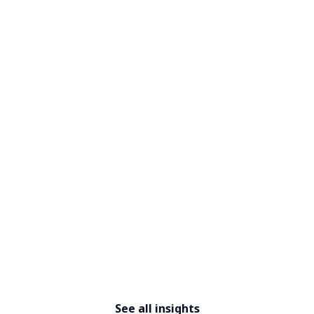
Cyber Threat Intelligence Report
See all insights