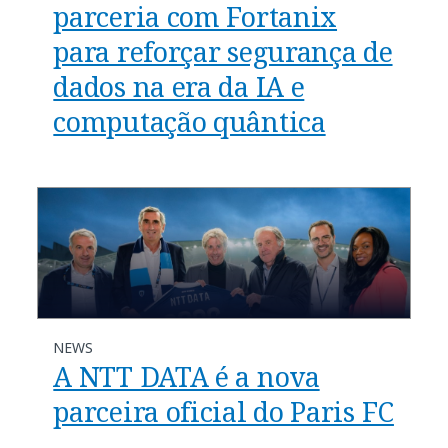
parceria com Fortanix
para reforçar segurança de
dados na era da IA e
computação quântica
NEWS
A NTT DATA é a nova
parceira oficial do Paris FC