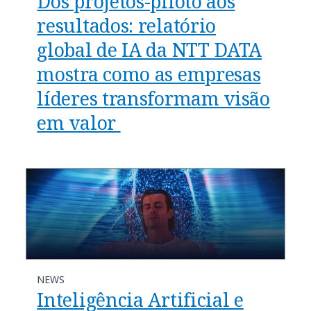
Dos projetos-piloto aos
resultados: relatório
global de IA da NTT DATA
mostra como as empresas
líderes transformam visão
em valor
NEWS
Inteligência Artificial e