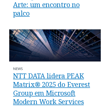
Arte: um encontro no
palco
NEWS
NTT DATA lidera PEAK
Matrix® 2025 do Everest
Group em Microsoft
Modern Work Services