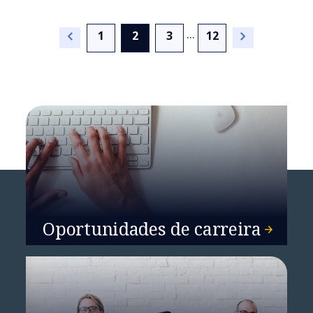
...
(current)
1
2
3
12
Investigação clínica ganha
impulso com a Portugal
Clinical Studies
Oportunidades de carreira