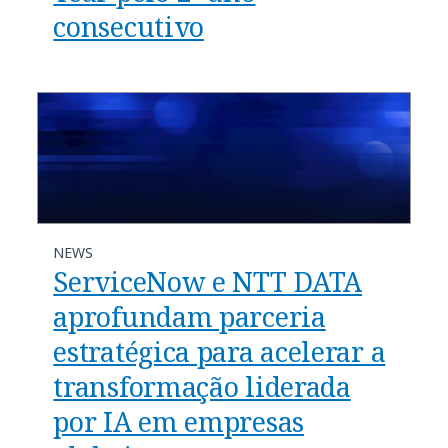
consecutivo
NEWS
ServiceNow e NTT DATA
aprofundam parceria
estratégica para acelerar a
transformação liderada
por IA em empresas