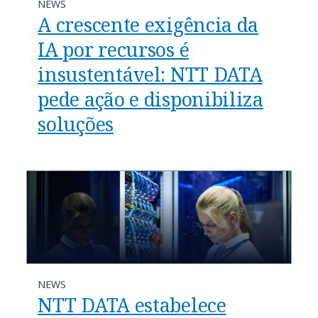
NEWS
A crescente exigência da
IA por recursos é
insustentável: NTT DATA
pede ação e disponibiliza
soluções
NEWS
NTT DATA estabelece