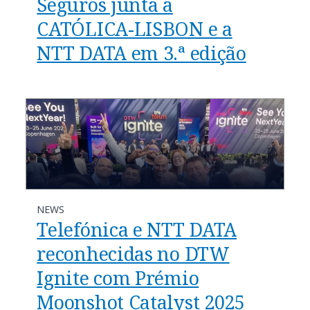
Seguros junta a
CATÓLICA-LISBON e a
NTT DATA em 3.ª edição
NEWS
Telefónica e NTT DATA
reconhecidas no DTW
Ignite com Prémio
Moonshot Catalyst 2025