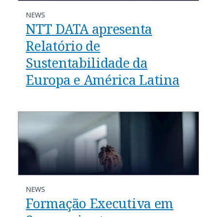
NEWS
NTT DATA apresenta
Relatório de
Sustentabilidade da
Europa e América Latina
NEWS
Formação Executiva em