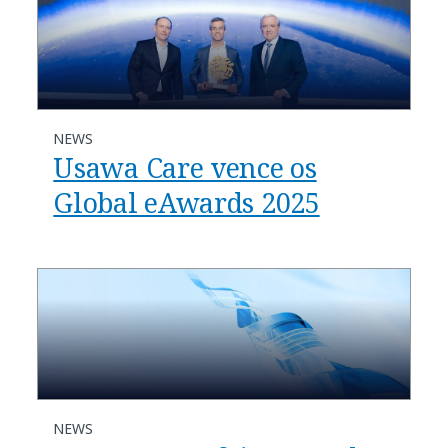
NEWS
Usawa Care vence os
Global eAwards 2025
NEWS