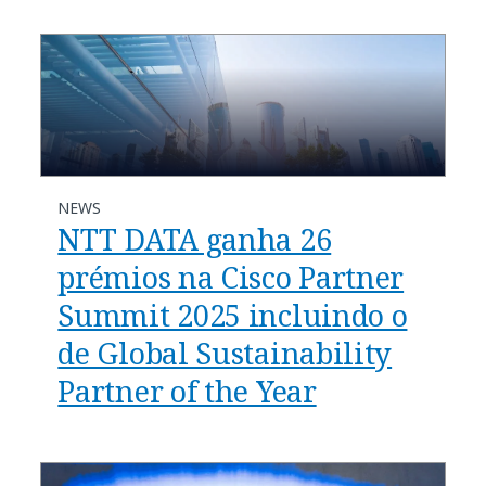
NEWS
NTT DATA ganha 26
prémios na Cisco Partner
Summit 2025 incluindo o
de Global Sustainability
Partner of the Year