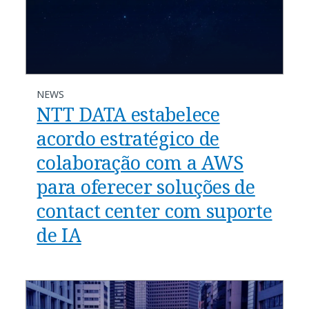
NEWS
NTT DATA estabelece
acordo estratégico de
colaboração com a AWS
para oferecer soluções de
contact center com suporte
de IA